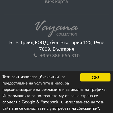
виж карта
БТБ Трейд ЕООД, бул. България 125, Русе
7009, България
+359 886 666 310
Този сайт използва „бисквитки“ за
OK!
предоставяне на услугите в него, за
персонализиране на рекламите и за анализ на трафика.
Информацията за ползването му от ваша страна се
споделя с Google & Facebook. С използването на този
Copyright © 2019-2023, v.2.4,
БТБ Трейд ЕООД
,
сайт вие се съгласявате с употребата на „бисквитки“,
Уеб Дизайн и програмиране :
Гейт.БГ