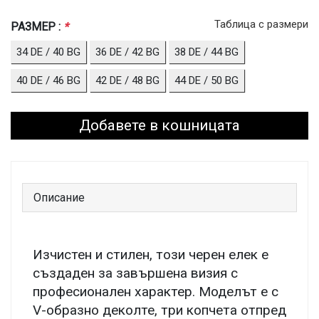
Таблица с размери
РАЗМЕР :
*
34 DE / 40 BG
36 DE / 42 BG
38 DE / 44 BG
40 DE / 46 BG
42 DE / 48 BG
44 DE / 50 BG
Добавете в кошницата
Описание
Изчистен и стилен, този черен елек е
създаден за завършена визия с
професионален характер. Моделът е с
V-образно деколте, три копчета отпред