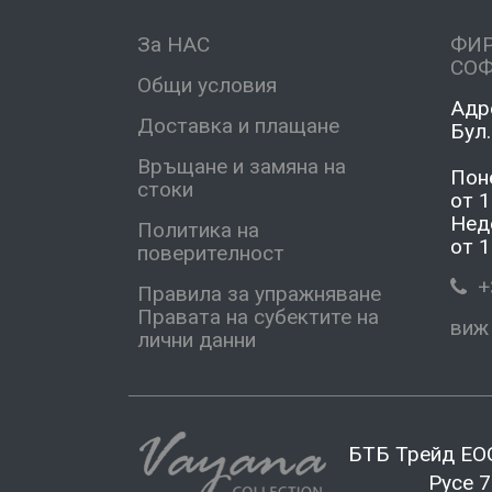
За НАС
ФИ
СО
Общи условия
Адр
Доставка и плащане
Бул.
Връщане и замяна на
Пон
стоки
от 1
Нед
Политика на
от 1
поверителност
+3
Правила за упражняване
Правата на субектите на
виж
лични данни
БТБ Трейд ЕОО
Русе 7