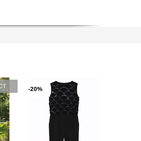
СТ
-20%