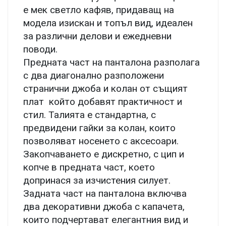
е мек светло кафяв, придаващ на
модела изискан и топъл вид, идеален
за различни делови и ежедневни
поводи.
Предната част на панталона разполага
с два диагонално разположени
странични джоба и колан от същият
плат който добавят практичност и
стил. Талията е стандартна, с
предвидени гайки за колан, които
позволяват носенето с аксесоари.
Закопчаването е дискретно, с цип и
копче в предната част, което
допринася за изчистения силует.
Задната част на панталона включва
два декоративни джоба с капачета,
които подчертават елегантния вид и