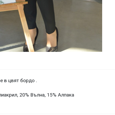
 в цвят бордо .
лиакрил, 20% Вълна, 15% Алпака