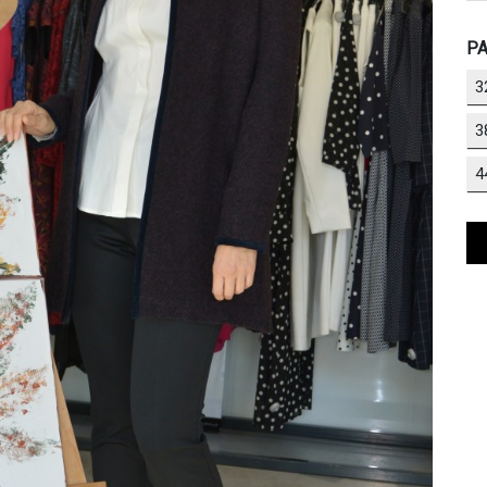
РА
3
3
4