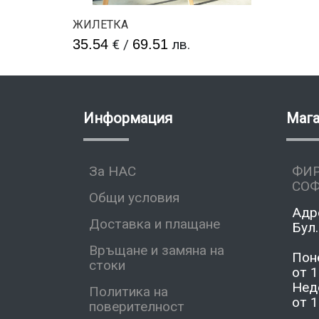
ЖИЛЕТКА
35.54
€
/
69.51
лв.
Информация
Маг
За НАС
ФИ
СО
Общи условия
Адр
Доставка и плащане
Бул.
Връщане и замяна на
Пон
стоки
от 1
Нед
Политика на
от 1
поверителност