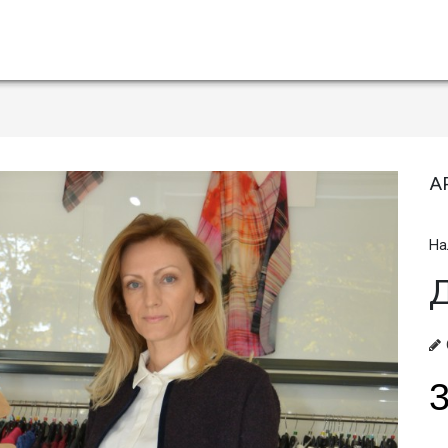
А
На
3