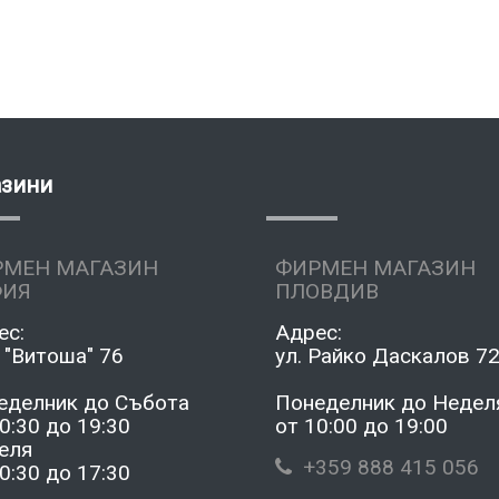
азини
РМЕН МАГАЗИН
ФИРМЕН МАГАЗИН
ФИЯ
ПЛОВДИВ
ес:
Адрес:
 "Витоша" 76
ул. Райко Даскалов 7
еделник до Събота
Понеделник до Недел
0:30 до 19:30
от 10:00 до 19:00
еля
+359 888 415 056
0:30 до 17:30