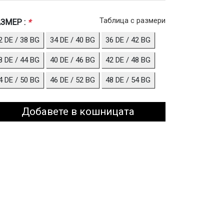
Таблица с размери
ЗМЕР :
*
2 DE / 38 BG
34 DE / 40 BG
36 DE / 42 BG
8 DE / 44 BG
40 DE / 46 BG
42 DE / 48 BG
4 DE / 50 BG
46 DE / 52 BG
48 DE / 54 BG
Добавете в кошницата